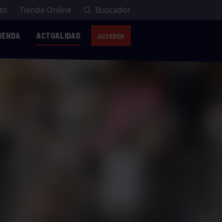
to
Tienda Online
Buscador
GENDA
ACTUALIDAD
ACCEDER