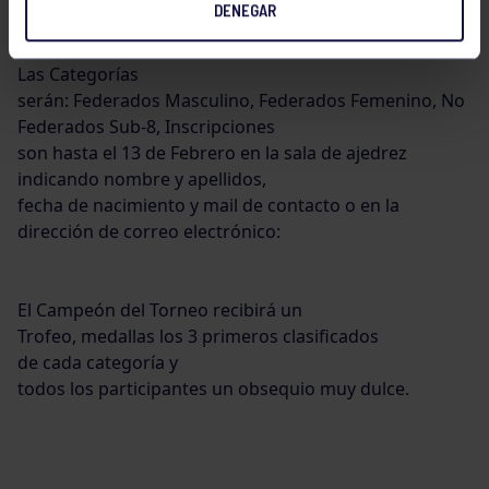
DENEGAR
Las Categorías
serán: Federados Masculino, Federados Femenino, No
Federados Sub-8,
Inscripciones
son hasta el 13 de Febrero en la sala de ajedrez
indicando nombre y apellidos,
fecha de nacimiento y mail de contacto o en la
dirección de correo electrónico:
El Campeón del Torneo recibirá un
Trofeo, medallas los 3 primeros clasificados
de cada categoría
y
todos los participantes un obsequio muy dulce.