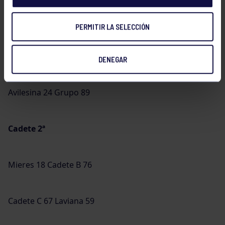
Grupo B 89 Avilés Sur 21
PERMITIR LA SELECCIÓN
Cadete 1ª
DENEGAR
Avilesina 24 Grupo 89
Cadete 2ª
Mieres 18 Cadete B 76
Cadete C 67 Laviana 59