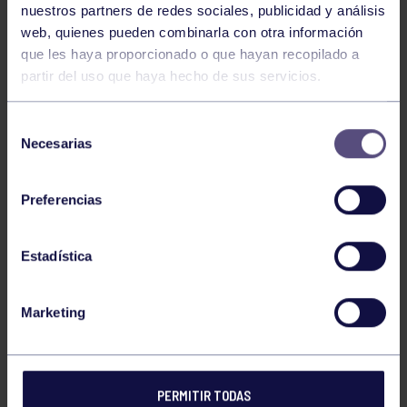
nuestros partners de redes sociales, publicidad y análisis
web, quienes pueden combinarla con otra información
Grupo 110 Mieres 60
que les haya proporcionado o que hayan recopilado a
partir del uso que haya hecho de sus servicios.
Primera Autonómica
Selección
Necesarias
de
consentimiento
Grupo 71 Íes Nº 1 58
Preferencias
Junior 1ª
Estadística
Codema 29 Grupo 113
Marketing
Junior 2ª
PERMITIR TODAS