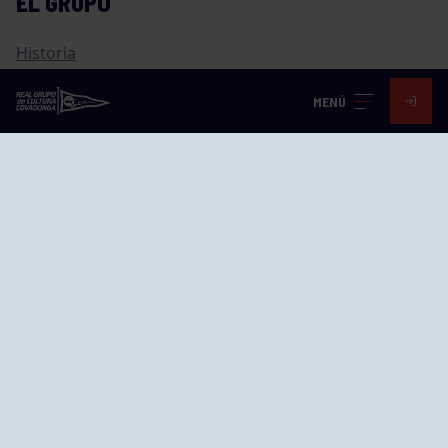
EL GRUPO
Historia
Distinciones
MENÚ
Ventajas
Empleo
Junta directiva
Publicaciones
Canal de Denuncias
Compras
Transparencia
FAQ Control Accesos