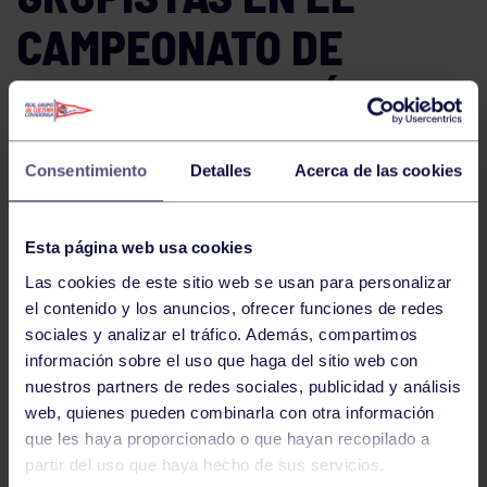
CAMPEONATO DE
ASTURIAS ALEVÍN 2026
DE JUDO
Consentimiento
Detalles
Acerca de las cookies
Durante la mañana del pasado domingo se celebró el
Esta página web usa cookies
Campeonato de Asturias Alevín 2026 de Judo, una cita
Las cookies de este sitio web se usan para personalizar
que reunió a judocas de toda la región y en la que el
el contenido y los anuncios, ofrecer funciones de redes
Real Grupo de Cultura Covadonga estuvo
sociales y analizar el tráfico. Además, compartimos
representado por un equipo formado por varios
información sobre el uso que haga del sitio web con
deportistas debutantes.
nuestros partners de redes sociales, publicidad y análisis
web, quienes pueden combinarla con otra información
que les haya proporcionado o que hayan recopilado a
Los grupistas completaron una gran actuación,
partir del uso que haya hecho de sus servicios.
demostrando esfuerzo, compromiso y un excelente