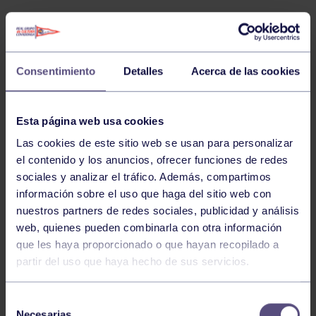
El Club consiguió el
3º puesto por equipos en la
clasificación absoluta
, además de finalizar
5º en
Jóvenes Promesas
y
6º en Promoción
, demostrando
Consentimiento
Detalles
Acerca de las cookies
el gran nivel y la amplitud de su cantera.
Esta página web usa cookies
Entre los resultados más destacados sobresalen las
Las cookies de este sitio web se usan para personalizar
victorias de:
el contenido y los anuncios, ofrecer funciones de redes
sociales y analizar el tráfico. Además, compartimos
información sobre el uso que haga del sitio web con
Cecilia García Sánchez e Ignacio Rugarcía García,
nuestros partners de redes sociales, publicidad y análisis
primeros en Mixto Cadete K2-4000m.
web, quienes pueden combinarla con otra información
que les haya proporcionado o que hayan recopilado a
Diego Martínez Sánchez y Guillermo Vázquez
partir del uso que haya hecho de sus servicios.
Prieto, primeros en Hombre Infantil A K2-3000m.
Martín Aybar Antón, vencedor en Hombre Junior K1-
Selección
8000m.
Necesarias