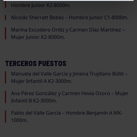
Hombre Junior K2-8000m.
Nicolás Sherratt Bobes – Hombre Junior C1-8000m.
Marina Escudero Ordiz y Carmen Díaz Martínez –
Mujer Junior K2-8000m.
TERCEROS PUESTOS
Manuela del Valle García y Jimena Trujillano Bollit –
Mujer Infantil A K2-3000m.
Ana Pérez González y Carmen Hevia Osoro – Mujer
Infantil B K2-3000m.
Pablo del Valle García – Hombre Benjamín A MK-
1000m.