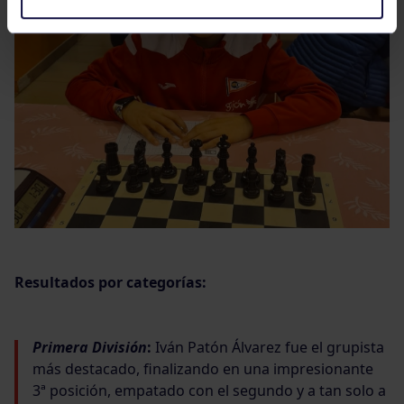
Resultados por categorías:
Primera División
:
Iván Patón Álvarez fue el grupista
más destacado, finalizando en una impresionante
3ª posición, empatado con el segundo y a tan solo a