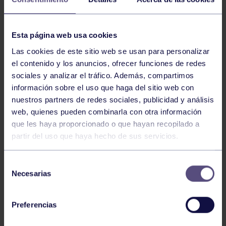
gimnasia artística femenina y masculina
. El evento
está organizado por la
Federación de Gimnasia del
Principado de Asturias (FAG)
en colaboración con el
Esta página web usa cookies
Real Grupo de Cultura Covadonga
.
Las cookies de este sitio web se usan para personalizar
el contenido y los anuncios, ofrecer funciones de redes
La competición reunirá a jóvenes promesas de la
sociales y analizar el tráfico. Además, compartimos
gimnasia artística de toda la región, que competirán
información sobre el uso que haga del sitio web con
en distintas categorías. El
RGCC contará con una
nuestros partners de redes sociales, publicidad y análisis
nutrida representación
, con
alrededor de 75
web, quienes pueden combinarla con otra información
gimnastas
que participarán en las diferentes pruebas,
que les haya proporcionado o que hayan recopilado a
demostrando el alto nivel y la dedicación del club en
partir del uso que haya hecho de sus servicios.
esta disciplina.
Selección
Necesarias
de
Se espera una jornada emocionante, con actuaciones
consentimiento
que reflejarán el trabajo y el esfuerzo de los
Preferencias
deportistas a lo largo de la temporada. La entrada
será libre para todos aquellos que deseen disfrutar del