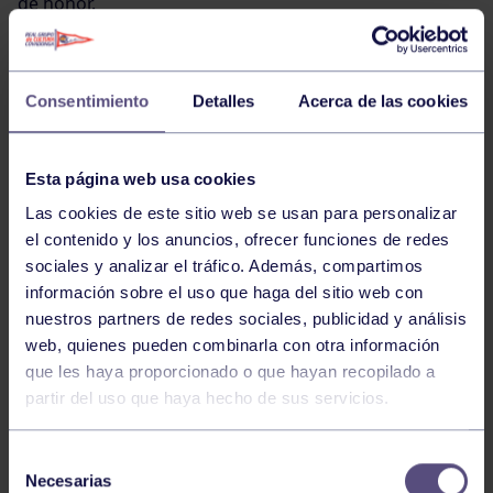
de honor.
Entre los resultados más destacados de la categoría
Consentimiento
Detalles
Acerca de las cookies
absoluta sobresalió la actuación de Mónica Álvarez
Alonso, que se proclamó campeona de Asturias en las
pruebas de 800 metros lisos y 400 metros vallas,
Esta página web usa cookies
firmando un brillante doblete.
Las cookies de este sitio web se usan para personalizar
el contenido y los anuncios, ofrecer funciones de redes
También lograron el subcampeonato de Asturias Pilar
sociales y analizar el tráfico. Además, compartimos
Rivaya Figaredo en los 3.000 metros obstáculos, Juan
información sobre el uso que haga del sitio web con
Carlos Valcárcel Llorca en los 800 metros lisos y Pablo
nuestros partners de redes sociales, publicidad y análisis
Jeremías en lanzamiento de peso.
web, quienes pueden combinarla con otra información
que les haya proporcionado o que hayan recopilado a
partir del uso que haya hecho de sus servicios.
Por su parte, Gonzalo Díaz Simal consiguió dos
medallas de bronce en los 800 y 1.500 metros lisos.
Selección
Además, el relevo masculino 4×100 metros formado
Necesarias
de