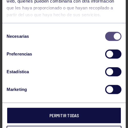
web, quienes pueden combinarla con otra información
orgullosos de la grupista Olivia Álvarez, que ha
que les haya proporcionado o que hayan recopilado a
conseguido la segunda posición en paralelas categoría
partir del uso que haya hecho de sus servicios.
Base 2, ¡enhorabuena, grupista!
Selección
Necesarias
de
consentimiento
Preferencias
Estadística
Marketing
PERMITIR TODAS
NOTICIAS RELACIONADAS