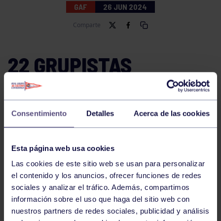
GAF
26 JUN 2024
Comparte
22 GRUPISTAS
PARTICIPARÁN EN EL
CAMPEONATO
Consentimiento
Detalles
Acerca de las cookies
Nuestro equipo de gimnastas se encuentran ya en
Lleida para competir en el Campeonato Nacional Base
Esta página web usa cookies
que se celebrará del 25 al 28 de junio, en una
Las cookies de este sitio web se usan para personalizar
competición que reúne a más de 1.300 deportistas de
el contenido y los anuncios, ofrecer funciones de redes
toda España.
sociales y analizar el tráfico. Además, compartimos
información sobre el uso que haga del sitio web con
nuestros partners de redes sociales, publicidad y análisis
Tras el primer día de Campeonato, podemos estar