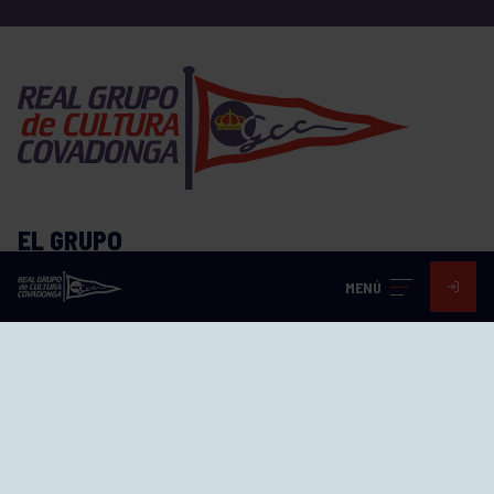
EL GRUPO
MENÚ
Historia
Distinciones
Ventajas
Empleo
Junta directiva