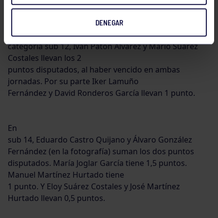
DENEGAR
En
categoría sub 12, Iván Patón Álvarez y Mario Suárez
Costales llevan los 2
puntos disputados, al haber vencido en ambas
jornadas. Por su parte Iker Lamuño
Fernández y David Ronderos García llevan 1 punto.
En
sub 14, Eduardo Castro Quijano y Álvaro González
Fernández (en la fotografía) suman los dos puntos
disputados. María Joglar García tiene 1,5 puntos.
Manuel Martínez Hurtado tiene
1 punto. Y Eloy Suárez Costales y José Martínez
Hurtado llevan 0,5 puntos.