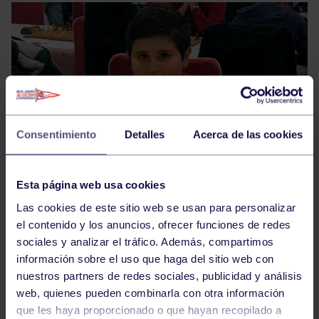
Consentimiento
Detalles
Acerca de las cookies
Esta página web usa cookies
Las cookies de este sitio web se usan para personalizar
el contenido y los anuncios, ofrecer funciones de redes
sociales y analizar el tráfico. Además, compartimos
información sobre el uso que haga del sitio web con
nuestros partners de redes sociales, publicidad y análisis
El
web, quienes pueden combinarla con otra información
sábado 13 y domingo 14 de enero se disputaron las
que les haya proporcionado o que hayan recopilado a
dos primeras rondas del