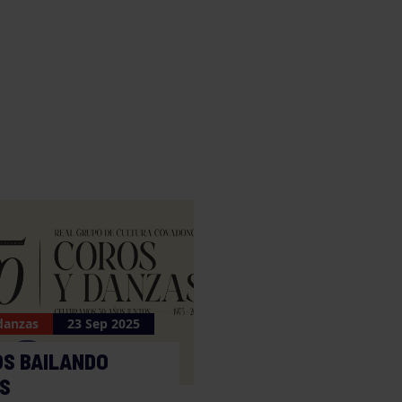
danzas
23 Sep 2025
OS BAILANDO
S