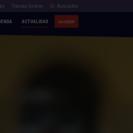
to
Tienda Online
Buscador
GENDA
ACTUALIDAD
ACCEDER