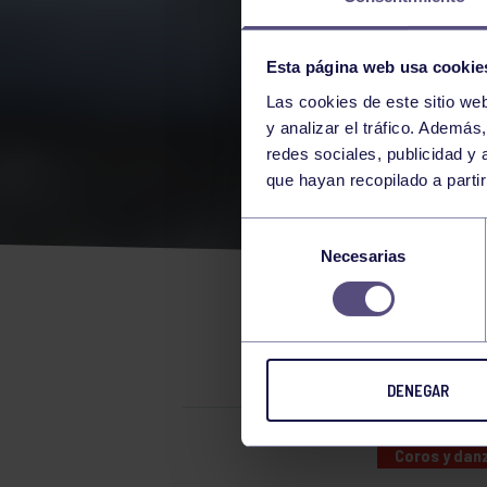
Esta página web usa cookie
Las cookies de este sitio we
y analizar el tráfico. Ademá
redes sociales, publicidad y
que hayan recopilado a parti
COR
Selección
Necesarias
de
consentimiento
DIA DE AS
DENEGAR
Coros y dan