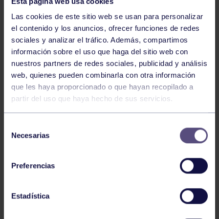
Esta página web usa cookies
Las cookies de este sitio web se usan para personalizar
el contenido y los anuncios, ofrecer funciones de redes
sociales y analizar el tráfico. Además, compartimos
Campeonato de
información sobre el uso que haga del sitio web con
Asturias Sub8
nuestros partners de redes sociales, publicidad y análisis
2019
web, quienes pueden combinarla con otra información
Pos.
Nombre
Pts.
que les haya proporcionado o que hayan recopilado a
Biempica Marin,
1
4,0
Alvaro
partir del uso que haya hecho de sus servicios.
Selección
Necesarias
de
Campeonato de
consentimiento
Asturias Sub10
Preferencias
2019
Pos.
Nombre
Pts.
Fernandez
Estadística
30
1,5
Buznego, Lucas