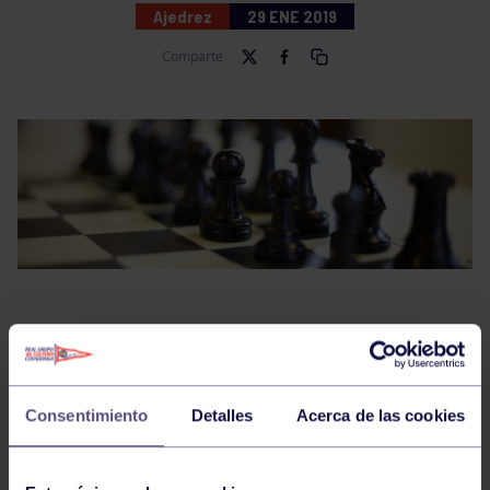
Ajedrez
29 ENE 2019
Comparte
El sábado 26 y domingo 27 de enero se disputaron la
3ª y 4ª rondas del Campeonato de Asturias por edades.
Tras la disputa de la 4ª ronda nuestros ajedrecistas
Consentimiento
Detalles
Acerca de las cookies
llevan estas clasificaciones: