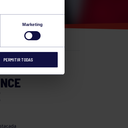
L
Marketing
IAS
PERMITIR TODAS
e
ONCE
E
estacada