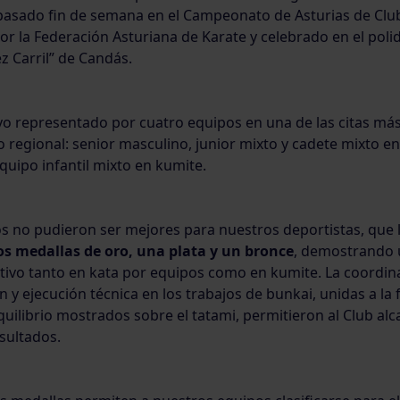
 pasado fin de semana en el Campeonato de Asturias de Clu
r la Federación Asturiana de Karate y celebrado en el poli
z Carril” de Candás.
vo representado por cuatro equipos en una de las citas má
o regional: senior masculino, junior mixto y cadete mixto en
uipo infantil mixto en kumite.
os no pudieron ser mejores para nuestros deportistas, que
os medallas de oro, una plata y un bronce
, demostrando
tivo tanto en kata por equipos como en kumite. La coordin
n y ejecución técnica en los trabajos de bunkai, unidas a la 
quilibrio mostrados sobre el tatami, permitieron al Club al
sultados.