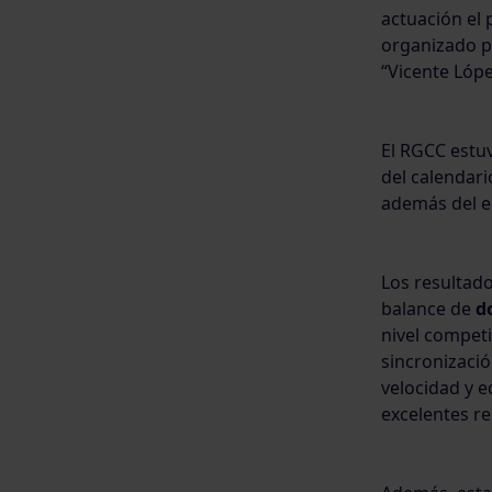
actuación el
organizado po
“Vicente Lópe
El RGCC estu
del calendari
además del eq
Los resultad
balance de
d
nivel competi
sincronizació
velocidad y e
excelentes re