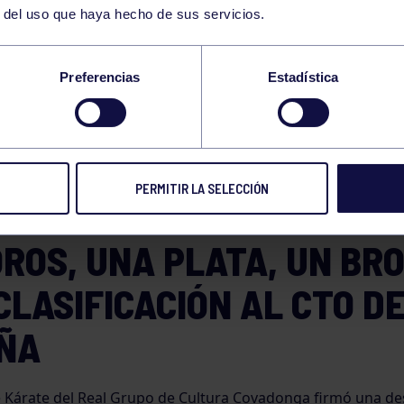
r del uso que haya hecho de sus servicios.
TRO MEDALLAS EN E
Preferencias
Estadística
PEONATO DE ASTUR
PERMITIR LA SELECCIÓN
18 MAY 2026
Compart
OROS, UNA PLATA, UN BR
CLASIFICACIÓN AL CTO D
ÑA
e Kárate del Real Grupo de Cultura Covadonga firmó una d