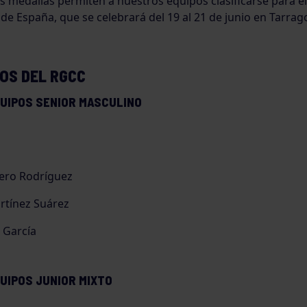
s medallas permiten a nuestros equipos clasificarse para e
e España, que se celebrará del 19 al 21 de junio en Tarrag
OS DEL RGCC
QUIPOS SENIOR MASCULINO
ero Rodríguez
rtínez Suárez
 García
UIPOS JUNIOR MIXTO