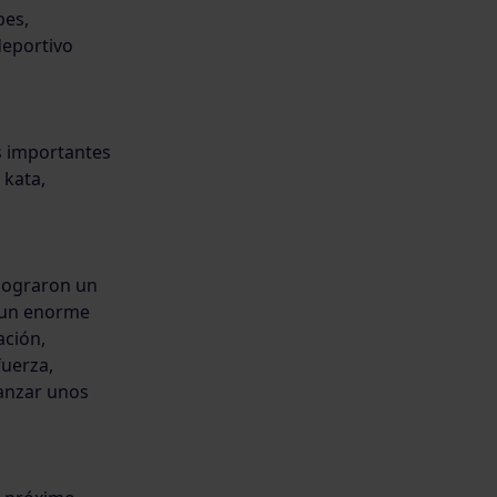
bes,
deportivo
s importantes
 kata,
 lograron un
 un enorme
ación,
fuerza,
canzar unos