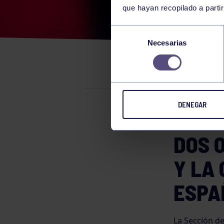
que hayan recopilado a parti
CUA
Selección
Necesarias
de
CAM
consentimiento
DENEGAR
Kárate
DOS 
Y LA 
ESPA
La Sección d