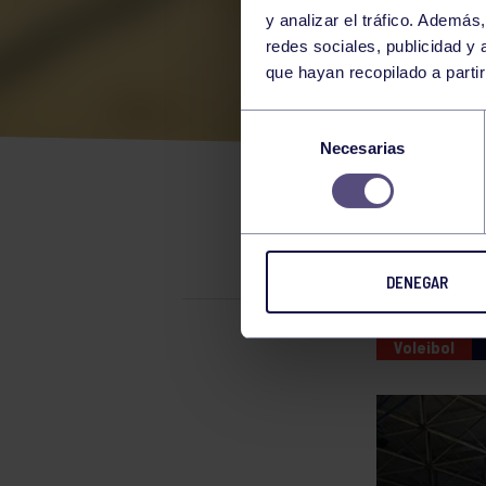
y analizar el tráfico. Ademá
redes sociales, publicidad y
que hayan recopilado a parti
DER
Selección
Necesarias
de
consentimiento
RESULTADO
DENEGAR
Voleibol