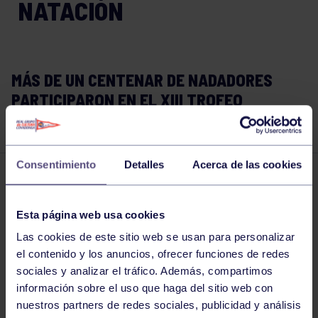
NATACIÓN
MÁS DE UN CENTENAR DE NADADORES
PARTICIPARON EN EL XIII TROFEO
SUPERACIÓN DE NATACIÓN
Consentimiento
Detalles
Acerca de las cookies
Natación
27 MAY 2019
Comparte
Esta página web usa cookies
Las cookies de este sitio web se usan para personalizar
el contenido y los anuncios, ofrecer funciones de redes
sociales y analizar el tráfico. Además, compartimos
información sobre el uso que haga del sitio web con
nuestros partners de redes sociales, publicidad y análisis