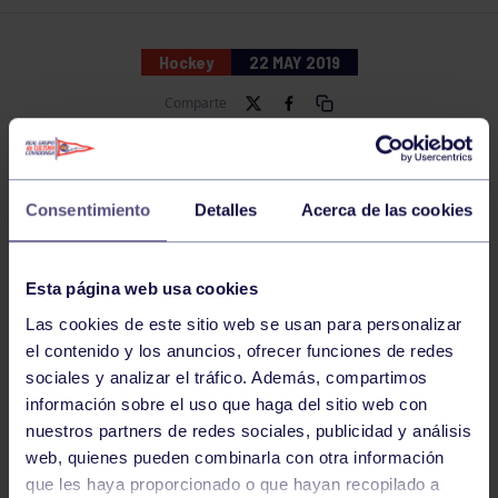
Hockey
22 MAY 2019
Comparte
Consentimiento
Detalles
Acerca de las cookies
Esta página web usa cookies
Las cookies de este sitio web se usan para personalizar
el contenido y los anuncios, ofrecer funciones de redes
sociales y analizar el tráfico. Además, compartimos
información sobre el uso que haga del sitio web con
La decimoquinta edición del Memorial Rafael Alegría
nuestros partners de redes sociales, publicidad y análisis
de hockey puso de relieve el gran potencial del Grupo
web, quienes pueden combinarla con otra información
en este deporte. La cantera del hockey rindió a un
que les haya proporcionado o que hayan recopilado a
gran nivel en un torneo logrando dos victorias, tres