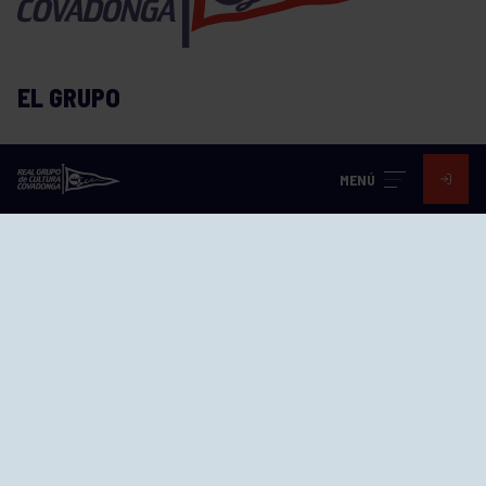
EL GRUPO
Historia
MENÚ
Distinciones
Ventajas
Empleo
Junta directiva
Publicaciones
Canal de Denuncias
Compras