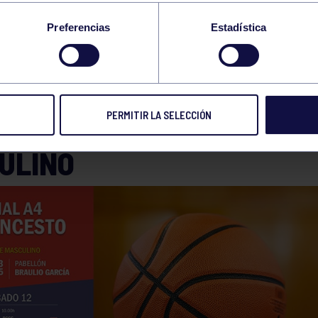
AL A4
Preferencias
Estadística
09 ABR 2025
Compart
PERMITIR LA SELECCIÓN
L A4 – BALONCESTO CAD
ULINO