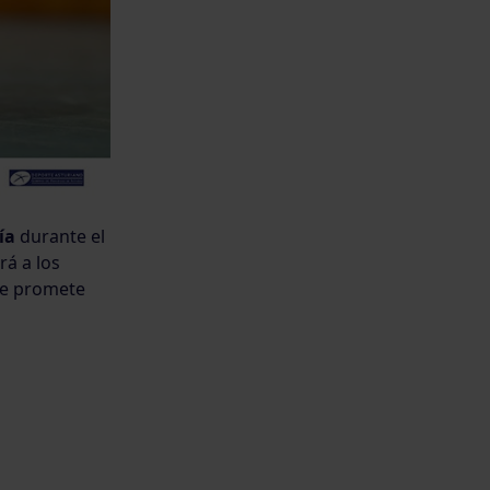
ía
durante el
rá a los
que promete