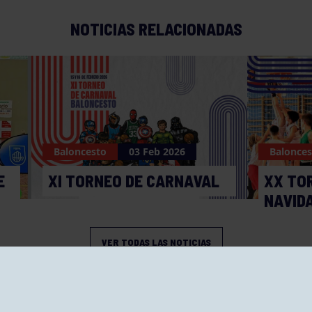
NOTICIAS RELACIONADAS
Baloncesto
03 Feb 2026
Balonces
E
XI TORNEO DE CARNAVAL
XX TO
NAVID
VER TODAS LAS NOTICIAS