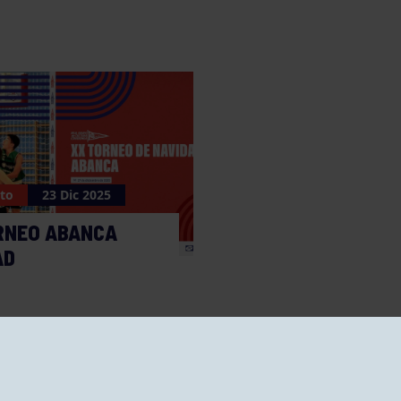
to
23 Dic 2025
RNEO ABANCA
AD