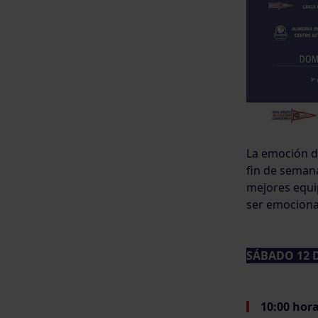
La emoción de
fin de semana
mejores equip
ser emocionan
SÁBADO 12 D
10:00 hor