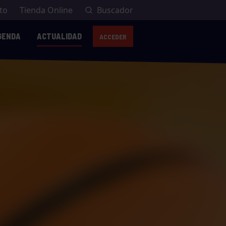
to
Tienda Online
Buscador
GENDA
ACTUALIDAD
ACCEDER