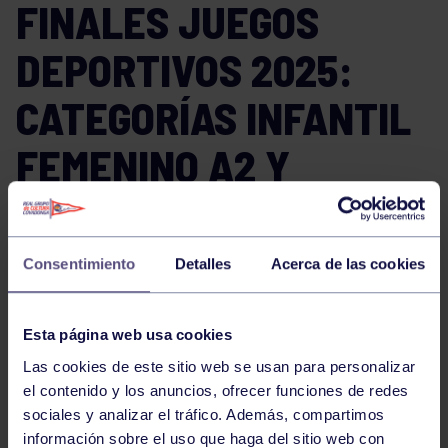
FINALES JUEGOS
DEPORTIVOS 2025:
CATEGORÍAS INFANTIL
FEMENINO A2 Y
CADETE FEMENINO A2
Consentimiento
Detalles
Acerca de las cookies
El próximo
sábado 10 de mayo de 2025
, el
Pabellón
Braulio García
será escenario de una intensa jornada
Esta página web usa cookies
de voleibol con la celebración de las
finales y partidos
Las cookies de este sitio web se usan para personalizar
por el tercer puesto
de los
Juegos Deportivos en las
el contenido y los anuncios, ofrecer funciones de redes
categorías Infantil Femenino A2 y Cadete Femenino
sociales y analizar el tráfico. Además, compartimos
A2
.
información sobre el uso que haga del sitio web con