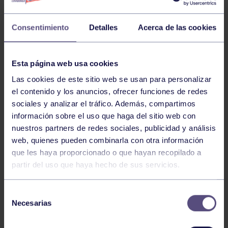
Consentimiento
Detalles
Acerca de las cookies
Finalizó el Campeonato de Asturias de Paleta 2019 en
Esta página web usa cookies
el Frontón del Grupo que se disputó durante la
Las cookies de este sitio web se usan para personalizar
primera semana de julio, con la siguiente clasificación:
el contenido y los anuncios, ofrecer funciones de redes
Oro: Gonzalo y Héctor Fuente
sociales y analizar el tráfico. Además, compartimos
información sobre el uso que haga del sitio web con
nuestros partners de redes sociales, publicidad y análisis
Plata: David Muñoz y Carlos Muñoz
web, quienes pueden combinarla con otra información
que les haya proporcionado o que hayan recopilado a
partir del uso que haya hecho de sus servicios.
Bronce: Duran III y Carlos Colina
Selección
Necesarias
de
Cuarto: Adolfo Campillo y David
consentimiento