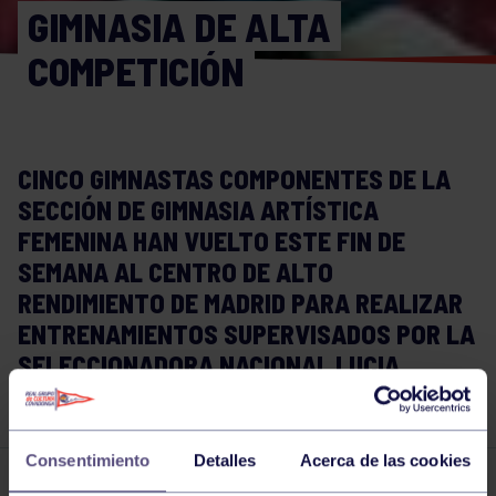
GIMNASIA DE ALTA
COMPETICIÓN
CINCO GIMNASTAS COMPONENTES DE LA
SECCIÓN DE GIMNASIA ARTÍSTICA
FEMENINA HAN VUELTO ESTE FIN DE
SEMANA AL CENTRO DE ALTO
RENDIMIENTO DE MADRID PARA REALIZAR
ENTRENAMIENTOS SUPERVISADOS POR LA
SELECCIONADORA NACIONAL LUCIA
GUISADO.
Consentimiento
Detalles
Acerca de las cookies