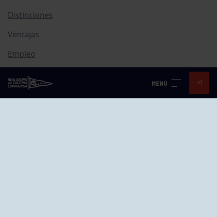
Distinciones
Ventajas
Empleo
Junta directiva
MENÚ
Publicaciones
Canal de Denuncias
Compras
Transparencia
FAQ Control Accesos
ACCESO EMPLEADOS