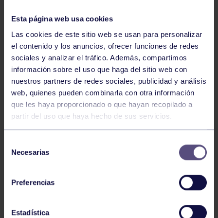
GAF
04 DIC 2016
Comparte
Esta página web usa cookies
Las cookies de este sitio web se usan para personalizar
el contenido y los anuncios, ofrecer funciones de redes
sociales y analizar el tráfico. Además, compartimos
información sobre el uso que haga del sitio web con
nuestros partners de redes sociales, publicidad y análisis
web, quienes pueden combinarla con otra información
que les haya proporcionado o que hayan recopilado a
partir del uso que haya hecho de sus servicios.
Selección
Necesarias
de
consentimiento
Preferencias
​Laura Lobo, Carmen Carrasco,
Claudia Sampedro, Carolina Martin y Carla Sánchez
Estadística