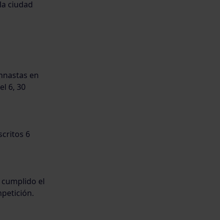
la ciudad
imnastas en
l 6, 30
critos 6
 cumplido el
mpetición.