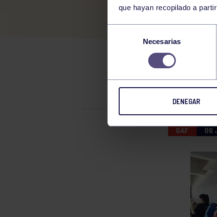
que hayan recopilado a parti
GIM
Selección
Necesarias
de
consentimiento
CAMPEONA
DENEGAR
GAF
06 