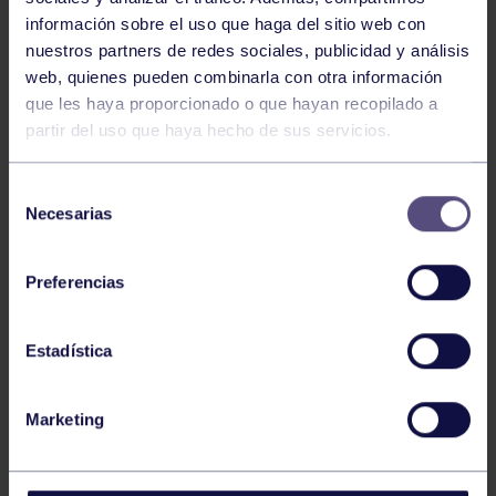
información sobre el uso que haga del sitio web con
nuestros partners de redes sociales, publicidad y análisis
web, quienes pueden combinarla con otra información
que les haya proporcionado o que hayan recopilado a
partir del uso que haya hecho de sus servicios.
Selección
Necesarias
de
Estos días se han desplazado
consentimiento
hasta el Rgcc tres gimnastas del Club Flip-Flap de
Zaragoza con la intención de
Preferencias
entrenar conjuntamente con los chicos del Grupo.
Estadística
Estos entrenamientos se están
celebrando en sesiones de mañana y tarde y cuentan
Marketing
con la presencia de unos
quince gimnastas de varias categorías, entre ellos se
encuentra la joven