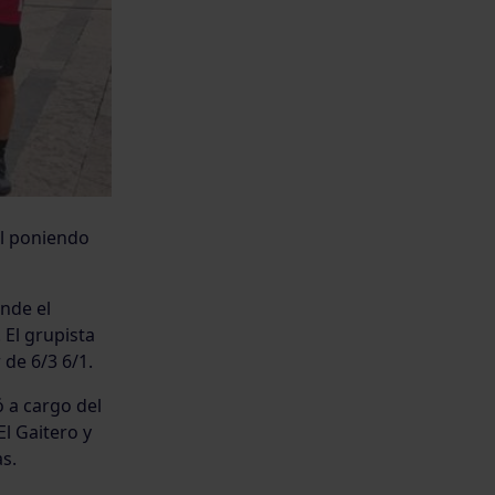
al poniendo
nde el
 El grupista
de 6/3 6/1.
ó a cargo del
l Gaitero y
s.