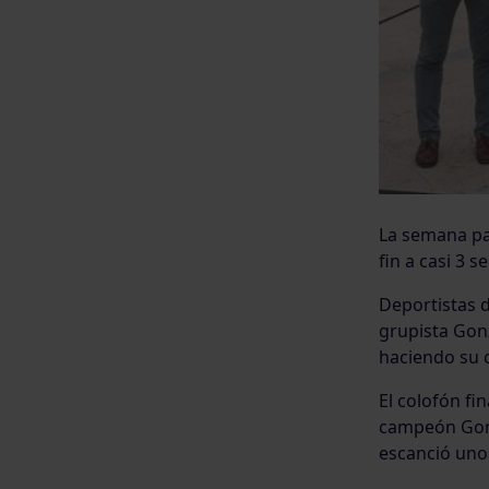
La semana pa
fin a casi 3 
Deportistas d
grupista Gonz
haciendo su c
El colofón fi
campeón Gonz
escanció unos