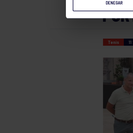
DENEGAR
POR
Tenis
11