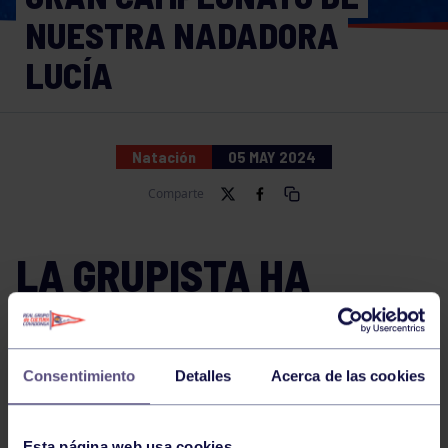
NUESTRA NADADORA
LUCÍA
Natación
05 MAY 2024
Comparte
LA GRUPISTA HA
CONSEGUIDO LA 16ª
POSICIÓN Y 6ª
Consentimiento
Detalles
Acerca de las cookies
POSICIÓN
Esta página web usa cookies