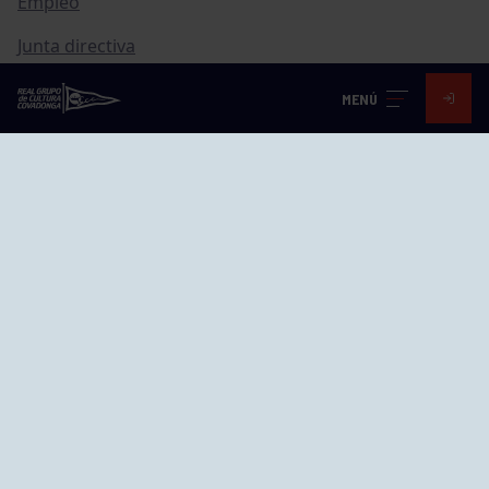
Empleo
Junta directiva
Publicaciones
MENÚ
Canal de Denuncias
Compras
Transparencia
FAQ Control Accesos
ACCESO EMPLEADOS