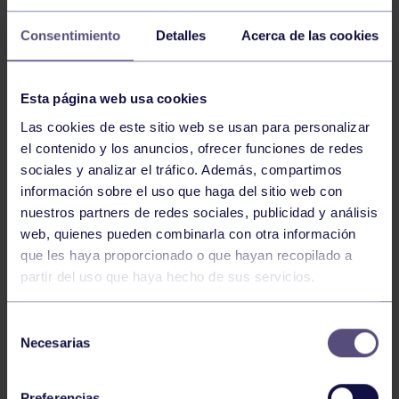
Consentimiento
Detalles
Acerca de las cookies
Esta página web usa cookies
Las cookies de este sitio web se usan para personalizar
el contenido y los anuncios, ofrecer funciones de redes
sociales y analizar el tráfico. Además, compartimos
información sobre el uso que haga del sitio web con
nuestros partners de redes sociales, publicidad y análisis
web, quienes pueden combinarla con otra información
que les haya proporcionado o que hayan recopilado a
Nuestros grupistas pudieron disfrutar de una nueva
partir del uso que haya hecho de sus servicios.
jornada rodeados de naturaleza.
Selección
Necesarias
de
consentimiento
Preferencias