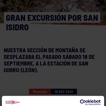
GRAN EXCURSIÓN POR SAN
ISIDRO
NUESTRA SECCIÓN DE MONTAÑA SE
DESPLAZABA EL PASADO SÁBADO 18 DE
SEPTIEMBRE, A LA ESTACIÓN DE SAN
ISIDRO (LEÓN).
Montaña
19 SEP 2021
Comparte