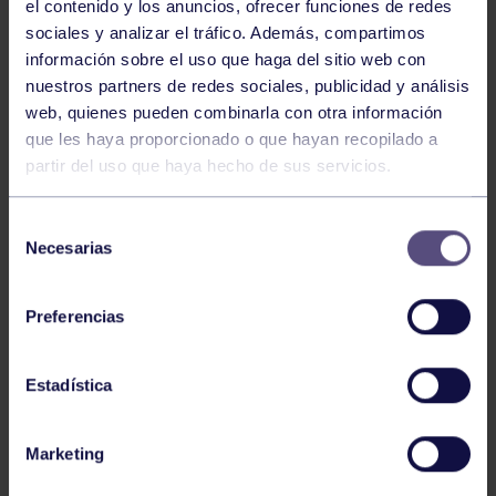
el contenido y los anuncios, ofrecer funciones de redes
sociales y analizar el tráfico. Además, compartimos
información sobre el uso que haga del sitio web con
nuestros partners de redes sociales, publicidad y análisis
web, quienes pueden combinarla con otra información
que les haya proporcionado o que hayan recopilado a
partir del uso que haya hecho de sus servicios.
El fin de semana tuvo lugar en las instalaciones del
RGCC el II OPEN Regional Master y el Campeonato
Selección
Regional Universitario. La grupista Oliva Artime Valdés
Necesarias
de
en master, se clasificó primera en 63 kg y logró la
consentimiento
mejor marca femenina levantando 35 kg en arrancada
y 55 kg en dos tiempos. En categoría masculina la
Preferencias
mejor marca fue para Juan Ramón Lacinda del Club
Revillagigedo, con 102 kg en arrancada y 127 kg en
Estadística
dos tiempos.
Marketing
En el regional Universitario, Daniel Álvarez Gil fue