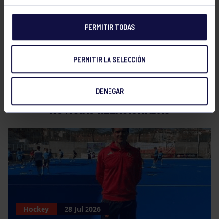
RGCC
– RC Jolaseta 1933 05/06/2016, en
PERMITIR TODAS
función de resultados 11h o 12:30h.
PERMITIR LA SELECCIÓN
DENEGAR
NOTICIAS RELACIONADAS
Hockey
28 Jul 2026