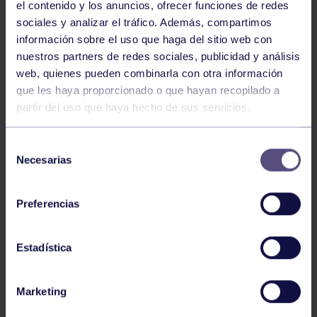
el contenido y los anuncios, ofrecer funciones de redes
sociales y analizar el tráfico. Además, compartimos
información sobre el uso que haga del sitio web con
nuestros partners de redes sociales, publicidad y análisis
web, quienes pueden combinarla con otra información
que les haya proporcionado o que hayan recopilado a
partir del uso que haya hecho de sus servicios.
Selección
Necesarias
de
consentimiento
Los próximos días 3, 4 y 5 de Junio el equipo de
Preferencias
veteranos de la sección de hockey, participará en el
II
Torneo Internacional
Estadística
Master Veteranos
, organizado por el RC Jolaseta de
Getxo.
Marketing