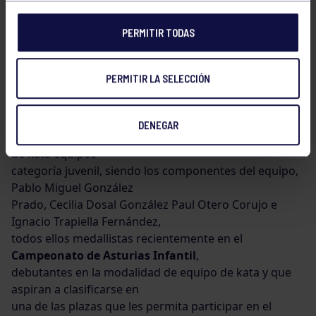
Universitario
que se celebrará el próximo mes de
mayo en la
PERMITIR TODAS
localidad de Leganés (Madrid), contará con la
participación de 26 equipos
pertenecientes a 9 clubes de la autonomía.
PERMITIR LA SELECCIÓN
La
DENEGAR
sección de Karate del R.G.C.C. participa en la modalidad
de kata equipos
categoría juvenil, siendo los componentes del equipo,
Pablo Miguel González
Prado, Cecilia Dosal González Paul Otero Corujo e
Ignacio Trapiella Fernández,
todos ellos medallistas recientemente en el
Campeonato de Asturias Infantil
,
debutantes en la modalidad de equipo de kata y que
aspiran a clasificarse en
una de las plazas que les permita participar en el