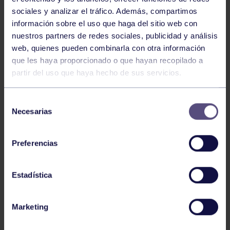
sociales y analizar el tráfico. Además, compartimos
información sobre el uso que haga del sitio web con
nuestros partners de redes sociales, publicidad y análisis
web, quienes pueden combinarla con otra información
que les haya proporcionado o que hayan recopilado a
Organizado por la
Federación Asturiana de Karate
,
partir del uso que haya hecho de sus servicios.
se
celebra el próximo sábado día 16 el
Campeonato de
Selección
Asturias de Clubes y el
Necesarias
de
Universitario.
consentimiento
Preferencias
La
cita que dará comienzo a partir de la 09:30 horas en el
Estadística
Palacio de los Deportes
de Oviedo
en las modalidades de kata y kumite,
equipos, será clasificatorio
Marketing
para el
Campeonato de España de Clubes y