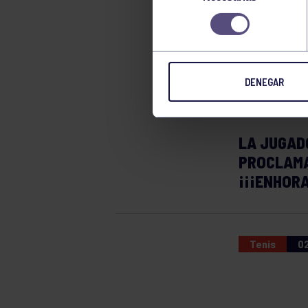
CAM
consentimiento
JUVE
DENEGAR
LA JUGADO
PROCLAMA
¡¡¡ENHOR
Tenis
02