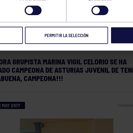
PEONA ASTURIAS
NIL DE TENIS
PERMITIR LA SELECCIÓN
RA GRUPISTA MARINA VIGIL CELORIO SE HA
DO CAMPEONA DE ASTURIAS JUVENIL DE TENI
ABUENA, CAMPEONA!!!
 MAY 2017
Compart