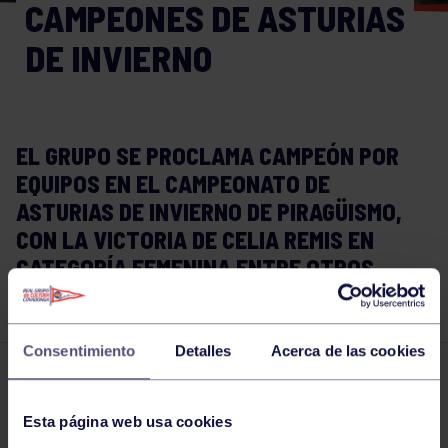
CAMPEONES DE ASTURIAS
DE INVIERNO
EL GRUPO SE PROCLAMA CAMPEÓN POR
EQUIPOS EN EL CAMPEONATO DE
ASTURIAS DE INVIERNO DE PIRAGÜISMO,
CON LA VICTORIA DE CELIA REMIS EN
CATEGORÍA FEMENINA ENTRE OTROS
EXCELENTES RESULTADOS.
Consentimiento
Detalles
Acerca de las cookies
Piragüismo
04 MAR 2018
Esta página web usa cookies
Comparte