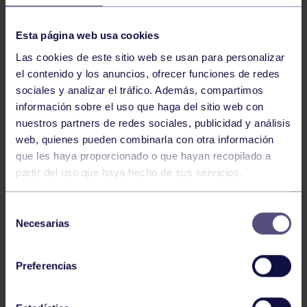
conseguido por
Lucas Forcén
este fin de semana
pertenece, sin duda, a los dos.
Esta página web usa cookies
Las cookies de este sitio web se usan para personalizar
El nadador del Real Grupo de Cultura Covadonga brilló
el contenido y los anuncios, ofrecer funciones de redes
en el
Campeonato de España Máster de Verano
,
sociales y analizar el tráfico. Además, compartimos
donde conquistó
cuatro medallas en la categoría
información sobre el uso que haga del sitio web con
+80
:
tres oros y un bronce
. Un excelente resultado
nuestros partners de redes sociales, publicidad y análisis
deportivo que, además, tiene un significado muy
web, quienes pueden combinarla con otra información
especial.
que les haya proporcionado o que hayan recopilado a
partir del uso que haya hecho de sus servicios.
Con estas cuatro preseas, Lucas alcanza las
102
Selección
medallas en Campeonatos de España
, culminando
Necesarias
de
un objetivo que se marcó hace ya
21 años
, cuando
consentimiento
descubrió su pasión por la competición y decidió
Preferencias
perseguir un reto tan ambicioso como ilusionante:
llegar a las cien medallas nacionales.