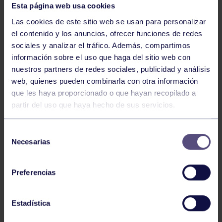
Esta página web usa cookies
Las cookies de este sitio web se usan para personalizar
el contenido y los anuncios, ofrecer funciones de redes
sociales y analizar el tráfico. Además, compartimos
información sobre el uso que haga del sitio web con
nuestros partners de redes sociales, publicidad y análisis
web, quienes pueden combinarla con otra información
que les haya proporcionado o que hayan recopilado a
partir del uso que haya hecho de sus servicios.
Selección
Necesarias
de
consentimiento
¡Tenemos dos campeones del Cross de Luanco!
Preferencias
Estadística
El pasado domingo, Lucas y Lola de Diversidad
Funcional, han competido en el Cross Infantil de