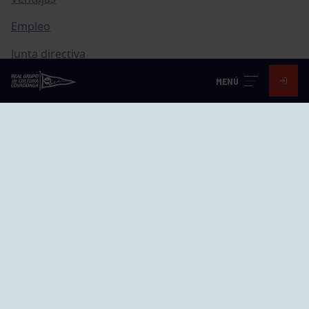
Empleo
Junta directiva
Publicaciones
MENÚ
Canal de Denuncias
Compras
Transparencia
FAQ Control Accesos
ACCESO EMPLEADOS