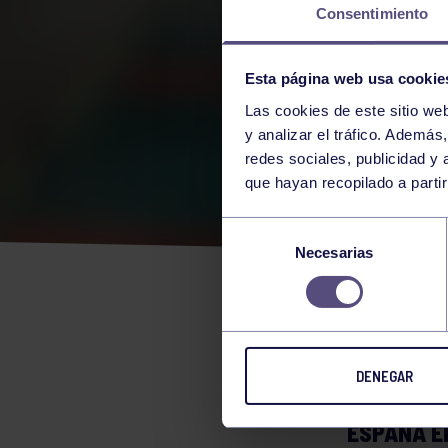
Consentimiento
Esta página web usa cookie
Las cookies de este sitio we
y analizar el tráfico. Ademá
redes sociales, publicidad y
que hayan recopilado a parti
MAR
Selección
Necesarias
de
DE 
consentimiento
DENEGAR
MARTA FO
ESPAÑA E