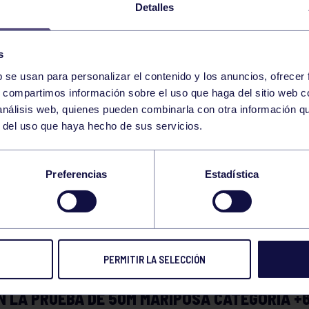
Detalles
s
b se usan para personalizar el contenido y los anuncios, ofrecer
s, compartimos información sobre el uso que haga del sitio web 
 análisis web, quienes pueden combinarla con otra información q
r del uso que haya hecho de sus servicios.
TA FOZ, NUEVO RÉC
Preferencias
Estadística
ESPAÑA
PERMITIR LA SELECCIÓN
Z BALDIZ LOGRÓ ESTABLECER UN NUEVO RÉCO
N LA PRUEBA DE 50M MARIPOSA CATEGORÍA +6