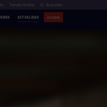
to
Tienda Online
Buscador
GENDA
ACTUALIDAD
ACCEDER