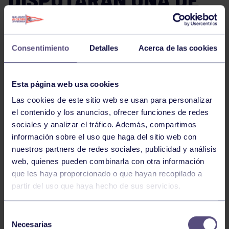
LAS SEMIFINALES DEL
MEMORIAL ARTIDIELLO
Consentimiento
Detalles
Acerca de las cookies
EN NAVA
Esta página web usa cookies
La emoción del Memorial Artidiello de bolos en la calle
Las cookies de este sitio web se usan para personalizar
continúa este miércoles con la disputa de una de sus
el contenido y los anuncios, ofrecer funciones de redes
semifinales, que enfrentará a Gianira Blanco y Juan
sociales y analizar el tráfico. Además, compartimos
Bugallo tras lograr ambos su clasificación para esta
información sobre el uso que haga del sitio web con
decisiva ronda del torneo.
nuestros partners de redes sociales, publicidad y análisis
web, quienes pueden combinarla con otra información
que les haya proporcionado o que hayan recopilado a
La partida se celebrará el miércoles 17 a las 17:30
partir del uso que haya hecho de sus servicios.
horas en la bolera portátil instalada frente al
Ayuntamiento de Nava, escenario que está acogiendo
esta destacada competición de bolos en la calle.
Selección
Necesarias
de