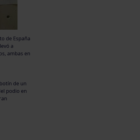
ato de España
levó a
ros, ambas en
botín de un
del podio en
ran