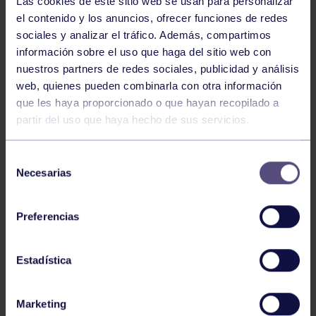
Las cookies de este sitio web se usan para personalizar
el contenido y los anuncios, ofrecer funciones de redes
sociales y analizar el tráfico. Además, compartimos
información sobre el uso que haga del sitio web con
nuestros partners de redes sociales, publicidad y análisis
web, quienes pueden combinarla con otra información
Este fin de semana, comenzando el viernes 8, hasta el
que les haya proporcionado o que hayan recopilado a
domingo 10, 43 nadadores del Grupo de categorías
partir del uso que haya hecho de sus servicios.
alevín, infantil, junior y absoluta, participarán en el
Control RFEN de Invierno, nueva denominación del
Selección
Campeonato de Asturias impuesta por la RFEN a
Necesarias
de
través de su delegación en Asturias.
consentimiento
Preferencias
Se inicia así un intenso periodo de competiciones.
Nuestros nadadores compiten en el Santa Olaya con el
Estadística
claro objetivo de alcanzar las marcas mínimas que les
darán derecho a participar en los Campeonatos de
España que se disputarán a principios de marzo para
Marketing