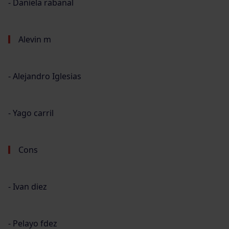
⁃ Daniela rabanal
Alevin m
⁃ Alejandro Iglesias
⁃ Yago carril
Cons
⁃ Ivan diez
⁃ Pelayo fdez