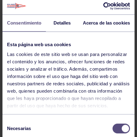
Consentimiento
Detalles
Acerca de las cookies
Esta página web usa cookies
Sub 8 f
Las cookies de este sitio web se usan para personalizar
el contenido y los anuncios, ofrecer funciones de redes
sociales y analizar el tráfico. Además, compartimos
⁃ Claudia Villaverde
información sobre el uso que haga del sitio web con
nuestros partners de redes sociales, publicidad y análisis
web, quienes pueden combinarla con otra información
⁃ Ana alonso
que les haya proporcionado o que hayan recopilado a
partir del uso que haya hecho de sus servicios.
Cons
Selección
Necesarias
de
⁃ Daniela Zapico
consentimiento