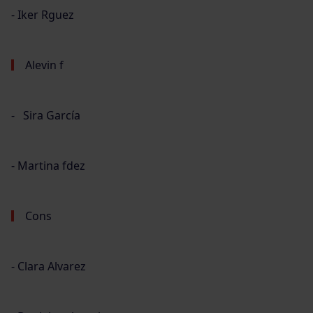
⁃ Iker Rguez
Alevin f
⁃ Sira García
⁃ Martina fdez
Cons
⁃ Clara Alvarez