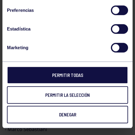
Preferencias
⁃ Lara meana
Estadística
Sub 8 m
Marketing
⁃ illan garcia
PERMITIR TODAS
⁃ Jaime martinez
PERMITIR LA SELECCIÓN
Cons
DENEGAR
⁃ Marco Sebastiani