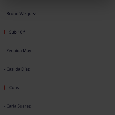
⁃ Bruno Vázquez
Sub 10 f
⁃ Zenaida May
⁃ Casilda Díaz
Cons
⁃ Carla Suarez