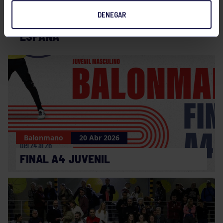
Balonmano
25 May 2026
DENEGAR
LEO CARDELI, CONVOCADO CON
ESPAÑA
Balonmano
20 Abr 2026
FINAL A4 JUVENIL