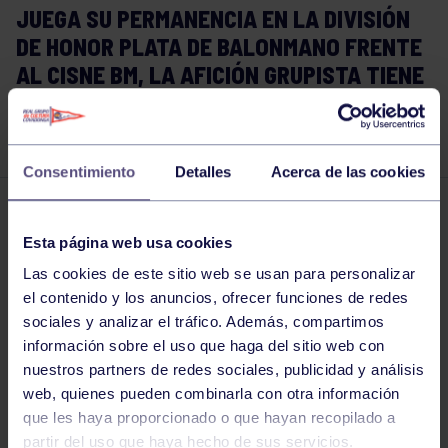
JUEGA SU PERMANENCIA EN LA DIVISIÓN
DE HONOR PLATA DE BALONMANO FRENTE
AL CISNE BM, LA AFICIÓN GRUPISTA TIENE
QUE LLENAR EL BRAULIO GARCÍA PARA
APOYARLES ¡¡¡VAMOS GRUPO!!!
Consentimiento
Detalles
Acerca de las cookies
Balonmano
03 MAY 2018
Esta página web usa cookies
Comparte
Las cookies de este sitio web se usan para personalizar
el contenido y los anuncios, ofrecer funciones de redes
sociales y analizar el tráfico. Además, compartimos
información sobre el uso que haga del sitio web con
nuestros partners de redes sociales, publicidad y análisis
web, quienes pueden combinarla con otra información
que les haya proporcionado o que hayan recopilado a
partir del uso que haya hecho de sus servicios.