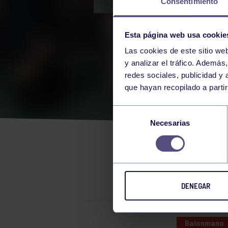
Consentimiento
Esta página web usa cookie
Las cookies de este sitio we
y analizar el tráfico. Ademá
redes sociales, publicidad y
que hayan recopilado a parti
NUE
Selección
Necesarias
de
CAM
consentimiento
PRI
DENEGAR
Balonmano