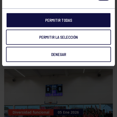
FEDEMA para participar en el C
ampeonato de España
de Boccia
de jóvenes.
PERMITIR TODAS
Nuestro deportista ha disfrutado mucho en esta
competición.
PERMITIR LA SELECCIÓN
DENEGAR
NOTICIAS RELACIONADAS
Diversidad funcional
05 Ene 2026