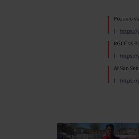
Pozuelo vs
https:/
RGCC vs P
https:/
At San Seb
https:/