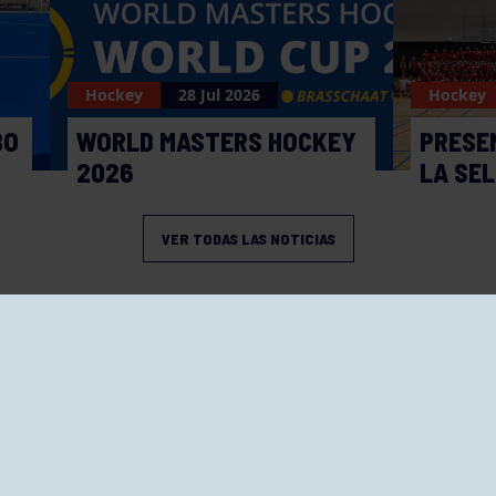
Hockey
28 Jul 2026
Hockey
BO
WORLD MASTERS HOCKEY
PRESE
2026
LA SE
VER TODAS LAS NOTICIAS