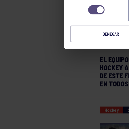
LA 
consentimiento
CAM
DENEGAR
EL EQUIPO
HOCKEY A
DE ESTE 
EN TODOS
Hockey