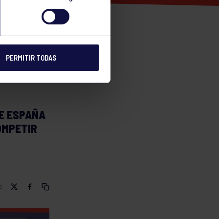
A
PERMITIR TODAS
E ESPAÑA
OMPETIR
e