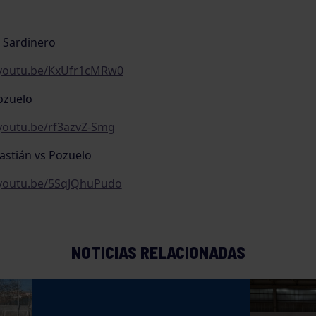
 Sardinero
/youtu.be/KxUfr1cMRw0
ozuelo
/youtu.be/rf3azvZ-Smg
astián vs Pozuelo
/youtu.be/5SqJQhuPudo
NOTICIAS RELACIONADAS