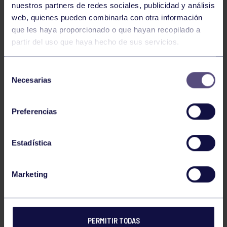
nuestros partners de redes sociales, publicidad y análisis
web, quienes pueden combinarla con otra información
que les haya proporcionado o que hayan recopilado a
partir del uso que haya hecho de sus servicios.
Selección
Necesarias
de
consentimiento
Preferencias
El equipo femenino de pádel del Grupo Covadonga se
Estadística
encuentra este fin de semana por tierras aragonesas,
representando a nuestro club en el Campeonato de
España de de campeones de ligas autonómicas que se
Marketing
celebrará este fin de semana en Pádel Plaza Indoor,
Zaragoza.
PERMITIR TODAS