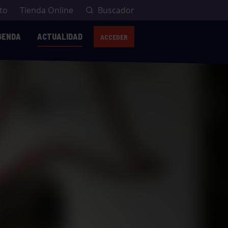
to
Tienda Online
Buscador
GENDA
ACTUALIDAD
ACCEDER