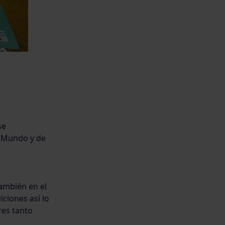
se
l Mundo y de
ambién en el
ciones así lo
res tanto