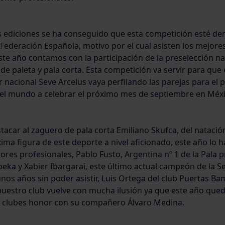
s ediciones se ha conseguido que esta competición esté den
 Federación Española, motivo por el cual asisten los mejore
ste año contamos con la participación de la preselección na
e paleta y pala corta. Esta competición va servir para que 
 nacional Seve Arcelus vaya perfilando las parejas para el
l mundo a celebrar el próximo mes de septiembre en Méxic
acar al zaguero de pala corta Emiliano Skufca, del natació
ima figura de este deporte a nivel aficionado, este año lo 
ores profesionales, Pablo Fusto, Argentina nº 1 de la Pala p
eka y Xabier Ibargarai, este último actual campeón de la 
os años sin poder asistir, Luis Ortega del club Puertas Ba
uestro club vuelve con mucha ilusión ya que este año qu
 clubes honor con su compañero Álvaro Medina.