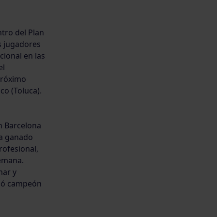
tro del Plan
s jugadores
cional en las
el
 próximo
o (Toluca).
n Barcelona
ha ganado
rofesional,
Semana.
mar y
edó campeón