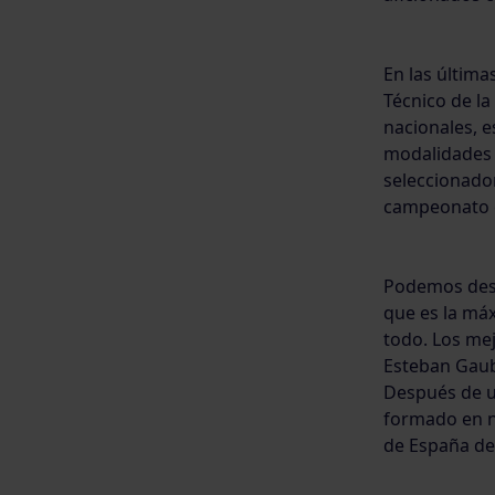
En las última
Técnico de la
nacionales, e
modalidades d
seleccionador
campeonato e
Podemos dest
que es la máx
todo. Los mej
Esteban Gaub
Después de un
formado en n
de España de