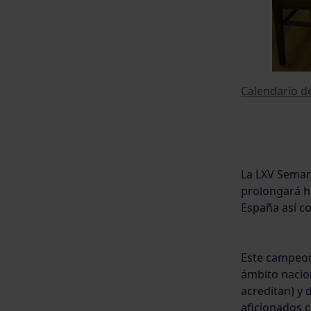
Calendario d
La LXV Semana
prolongará h
España así co
Este campeon
ámbito nacion
acreditan) y 
aficionados 