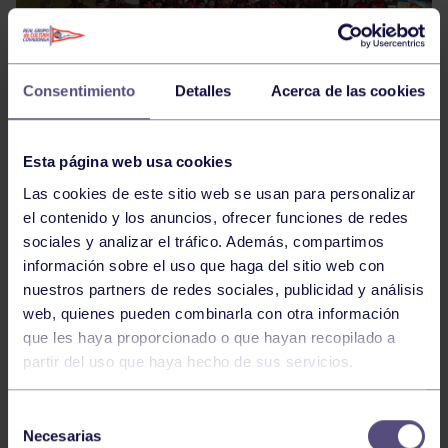
Consentimiento
Detalles
Acerca de las cookies
Esta página web usa cookies
Este fin de semana se celebrará, en las instalaciones
Las cookies de este sitio web se usan para personalizar
del CAR Isla de la Cartuja, el XLV Campeonato de
el contenido y los anuncios, ofrecer funciones de redes
España de Invierno para Juveniles y Senior junto con el
sociales y analizar el tráfico. Además, compartimos
XLIV Campeonato de España de Invierno "Jóvenes
información sobre el uso que haga del sitio web con
Promesas" Cadete, en las modalidades de K-1 y C-1.
nuestros partners de redes sociales, publicidad y análisis
web, quienes pueden combinarla con otra información
que les haya proporcionado o que hayan recopilado a
18 palistas del RGCC viajarán a tierras andaluzas, seis
partir del uso que haya hecho de sus servicios.
cadetes, tres juveniles y nueve senior que intentarán
continuar con los buenos resultados de los últimos
Selección
nacionales. Las pruebas darán comienzo el sábado a
Necesarias
de
las 9:00h con las pruebas clasificatorias de 2000m y a