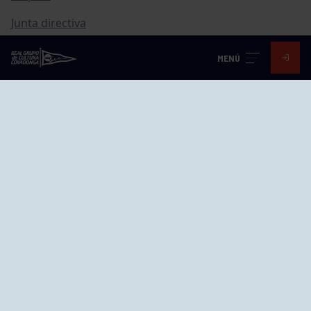
Junta directiva
Publicaciones
MENÚ
Canal de Denuncias
Compras
Transparencia
FAQ Control Accesos
ACCESO EMPLEADOS