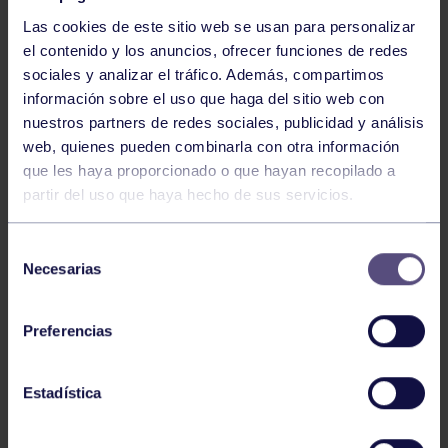
Las cookies de este sitio web se usan para personalizar
el contenido y los anuncios, ofrecer funciones de redes
sociales y analizar el tráfico. Además, compartimos
información sobre el uso que haga del sitio web con
nuestros partners de redes sociales, publicidad y análisis
web, quienes pueden combinarla con otra información
que les haya proporcionado o que hayan recopilado a
partir del uso que haya hecho de sus servicios.
XLIX Campeonato
de Asturias de Invierno
Selección
Necesarias
de
consentimiento
Yaroslav Sherestenko
Preferencias
Ocuneva
Deportivos del
Principado de Asturias
Estadística
Pablo Martino de