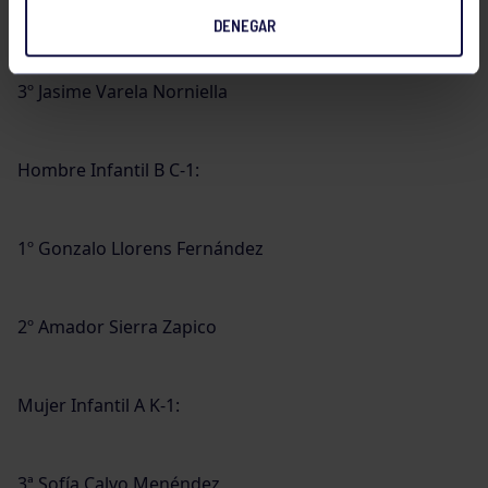
2º Pedro Fanego Fernández
DENEGAR
3º Jasime Varela Norniella
Hombre Infantil B C-1:
1º Gonzalo Llorens Fernández
2º Amador Sierra Zapico
Mujer Infantil A K-1:
3ª Sofía Calvo Menéndez