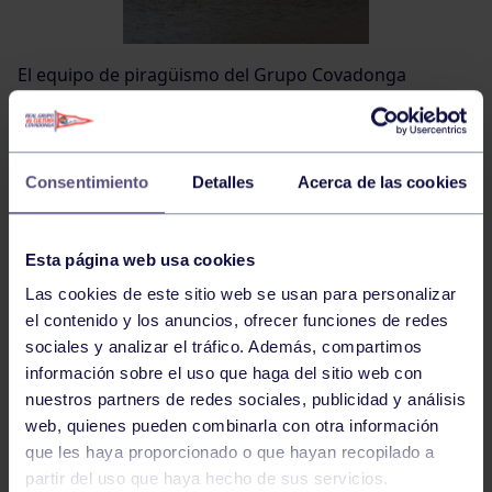
El equipo de piragüismo del Grupo Covadonga
participó el pasado fin de semana en la XXXIII Trofeo
Regata el Carmín, coincidiendo con las fiestas del
Carmen. Las categorías inferiores del Club mostraron
su superioridad imponiéndose en la clasificación
Consentimiento
Detalles
Acerca de las cookies
general por equipos de la regata, gracias a los catorce
pódiums conseguidos por los grupistas.
Esta página web usa cookies
Las cookies de este sitio web se usan para personalizar
En el plano individual estos fueron los resultados
el contenido y los anuncios, ofrecer funciones de redes
sociales y analizar el tráfico. Además, compartimos
información sobre el uso que haga del sitio web con
Hombre Infantil B-K-1:
nuestros partners de redes sociales, publicidad y análisis
web, quienes pueden combinarla con otra información
que les haya proporcionado o que hayan recopilado a
1º Diego Infiesta Caicoya
partir del uso que haya hecho de sus servicios.