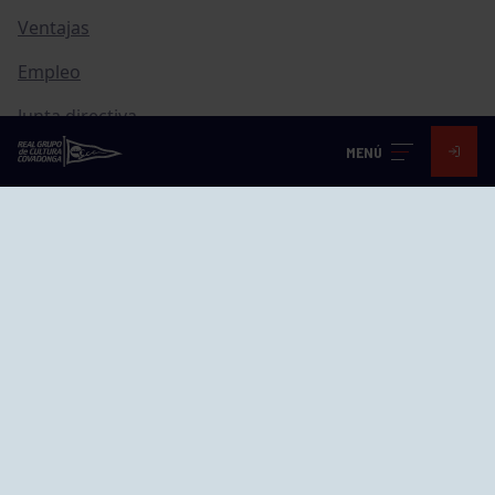
Ventajas
Empleo
Junta directiva
MENÚ
Publicaciones
Canal de Denuncias
Compras
Transparencia
FAQ Control Accesos
ACCESO EMPLEADOS