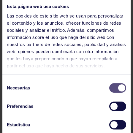
17:30 Torneo de la Joécara Ángel (Riaño) – Juan
Esta página web usa cookies
20:30 Campeonato de Asturias femenino en
Las cookies de este sitio web se usan para personalizar
Mareo: Cris – Verónica (Titi)
el contenido y los anuncios, ofrecer funciones de redes
sociales y analizar el tráfico. Además, compartimos
información sobre el uso que haga del sitio web con
Miércoles, 12 de junio
nuestros partners de redes sociales, publicidad y análisis
web, quienes pueden combinarla con otra información
17:00 Campeonato de Asturias femenino en
que les haya proporcionado o que hayan recopilado a
Mareo: Gianira – Sara (El Berrón)
partir del uso que haya hecho de sus servicios.
Jueves 13 de junio
Selección
19:00 Torneo de la Joécara: Peña Rozaes –
Necesarias
de
Fernando/Félix
consentimiento
Preferencias
Jueves 13 y viernes 14 de junio
Estadística
17:00 a 20:00 Bolera del parque de Pola de Siero.
Tiradas de Clasificación para el Torneo «El