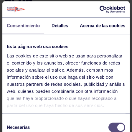
CLUB
Consentimiento
Detalles
Acerca de las cookies
La sección de bolos del club tiene una
semana
intensa de competición y tiradas de clasificación
,
con actividades programadas desde este jueves hasta
Esta página web usa cookies
el domingo 1 de marzo.
Las cookies de este sitio web se usan para personalizar
el contenido y los anuncios, ofrecer funciones de redes
Jueves 26 de febrero
sociales y analizar el tráfico. Además, compartimos
información sobre el uso que haga del sitio web con
nuestros partners de redes sociales, publicidad y análisis
18:00 h en Turón:
Partido entre
Turonesa y RGCC
web, quienes pueden combinarla con otra información
en la modalidad de
Amigos de los Bolos
.
que les haya proporcionado o que hayan recopilado a
partir del uso que haya hecho de sus servicios.
Jueves 26 y viernes 27 de febrero
Selección
Necesarias
de