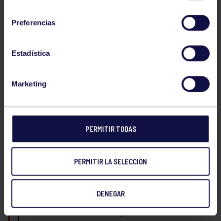
consentimiento
De 17:00 a 20:00 h:
Tiradas de clasificación para el
Preferencias
Cajetilla
en Lieres, destinadas a jugadores de
3ª
categoría
.
Estadística
Sábado 28 de febrero
Marketing
De 11:00 a 13:00 h:
Continuación de las tiradas de
clasificación en Lieres para la misma competición.
PERMITIR TODAS
Domingo 1 de marzo
PERMITIR LA SELECCIÓN
En Mareo:
DENEGAR
11:00 h:
Partido del
Campeonato de Asturias de