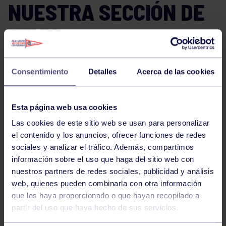
NUESTRA SECCIÓN DE
TENIS.
No te pierdas los éxitos de nuestros tenistas juveniles
en el Campeonato de Asturias:
Consentimiento
Detalles
Acerca de las cookies
Julia Camblor, Campeona de Asturias frente a su
Esta página web usa cookies
compañera de equipo, Daniela F Junquera.
Las cookies de este sitio web se usan para personalizar
Gonzalo F Ornia, Campeón de Asturias.
el contenido y los anuncios, ofrecer funciones de redes
sociales y analizar el tráfico. Además, compartimos
Marta Vázquez y Daniela F Junquera, Campeonas de
información sobre el uso que haga del sitio web con
Asturias de dobles.
nuestros partners de redes sociales, publicidad y análisis
web, quienes pueden combinarla con otra información
Lucas Descalzo y David Menéndez, Campeones de
que les haya proporcionado o que hayan recopilado a
Asturias dobles.
partir del uso que haya hecho de sus servicios.