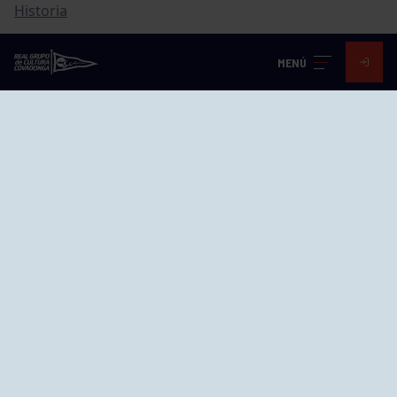
Historia
Distinciones
MENÚ
Ventajas
Empleo
Junta directiva
Publicaciones
Canal de Denuncias
Compras
Transparencia
FAQ Control Accesos