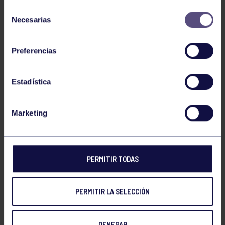
¡Enhorabuena a todos!
Selección
Necesarias
de
consentimiento
Preferencias
Estadística
Marketing
PERMITIR TODAS
PERMITIR LA SELECCIÓN
DENEGAR